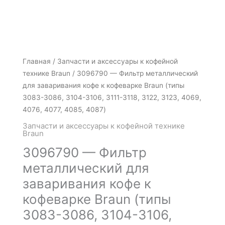
Количество
Главная
/
Запчасти и аксессуары к кофейной
товара
технике Braun
/ 3096790 — Фильтр металлический
3096790
для заваривания кофе к кофеварке Braun (типы
-
3083-3086, 3104-3106, 3111-3118, 3122, 3123, 4069,
Фильтр
4076, 4077, 4085, 4087)
металлический
Запчасти и аксессуары к кофейной технике
для
Braun
заваривания
3096790 — Фильтр
кофе
металлический для
к
заваривания кофе к
кофеварке
Braun
кофеварке Braun (типы
(типы
3083-3086, 3104-3106,
3083-