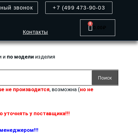
тный звонок
+7 (499 473-90-03
0
Cart
0.00
₽
Контакты
и и
по модели
изделия
Поиск
е не производится
, возможна (
но не
 уточнять у поставщика!!!
 менеджером!!!