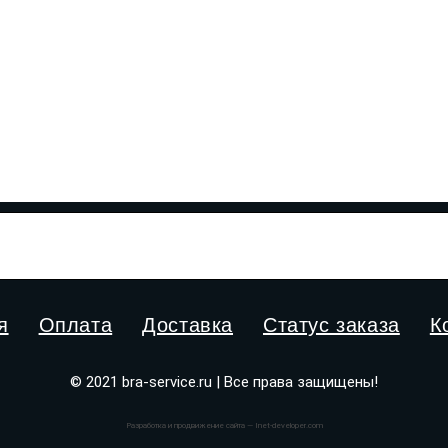
я
Оплата
Доставка
Статус заказа
К
© 2021 bra-service.ru | Все права защищены!
Разработка и продвижение сайта — Inet-developer.com