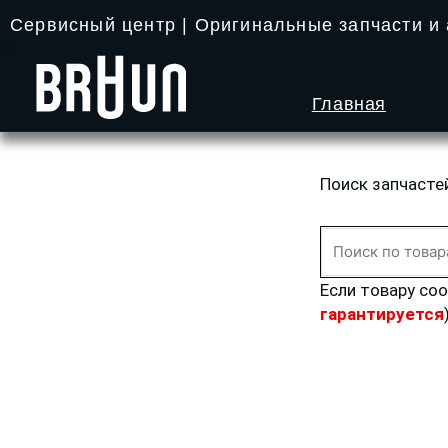
Перейти
Сервисный центр | Оригинальные запчасти и
к
содержимому
Главная
Поиск запчасте
Искать:
Если товару со
гарантируется