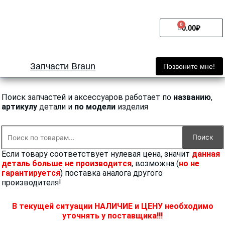
Перейти
к
0
Cart
содержимому
0.00
₽
Запчасти Braun
Позвоните мне!
Поиск запчастей и аксессуаров работает по
названию
,
артикулу
детали и
по модели
изделия
Искать:
Поиск
Если товару соответствует нулевая цена, значит
данная
деталь больше не производится
, возможна (
но не
гарантируется
) поставка аналога другого
производителя!
В текущей ситуации НАЛИЧИЕ и ЦЕНУ необходимо
уточнять у поставщика!!!