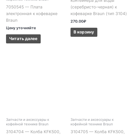
контейнера для воды
(серебристо-черная) к
7050545 — Плата
кофеварке Braun (тип 3104)
электронная к кофеварке
Braun
270.00
₽
Цену уточняйте
В корзину
Читать далее
Запчасти и аксессуары к
Запчасти и аксессуары к
кофейной технике Braun
кофейной технике Braun
3104704 — Колба KFK500,
3104705 — Колба KFK500,