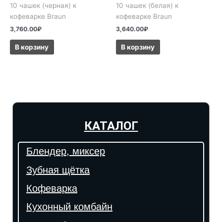
10 чашек (черная) к
10 чашек (белая) к
кофеварке Braun
кофеварке Braun
3,760.00
₽
3,640.00
₽
В корзину
В корзину
КАТАЛОГ
Блендер, миксер
Зубная щётка
Кофеварка
Кухонный комбайн