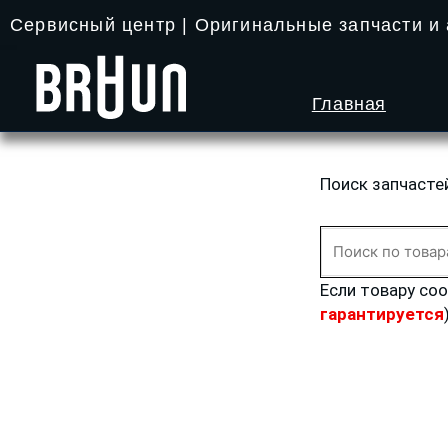
Перейти
Сервисный центр | Оригинальные запчасти и
к
содержимому
Главная
Поиск запчасте
Искать:
Если товару со
гарантируется