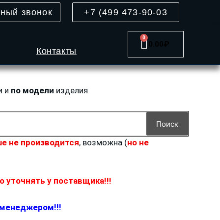
тный звонок
+7 (499 473-90-03
0
Cart
0.00
₽
Контакты
и и
по модели
изделия
Поиск
е не производится
, возможна (
но не
 уточнять у поставщика!!!
 менеджером!!!