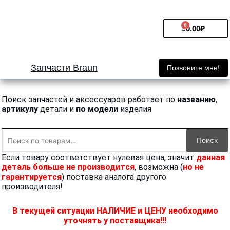
Перейти
к
0
Cart
содержимому
0.00
₽
Запчасти Braun
Позвоните мне!
Поиск запчастей и аксессуаров работает по
названию
,
артикулу
детали и
по модели
изделия
Искать:
Поиск
Если товару соответствует нулевая цена, значит
данная
деталь больше не производится
, возможна (
но не
гарантируется
) поставка аналога другого
производителя!
В текущей ситуации НАЛИЧИЕ и ЦЕНУ необходимо
уточнять у поставщика!!!