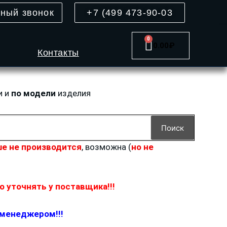
тный звонок
+7 (499 473-90-03
0
Cart
0.00
₽
Контакты
и и
по модели
изделия
Поиск
е не производится
, возможна (
но не
 уточнять у поставщика!!!
 менеджером!!!