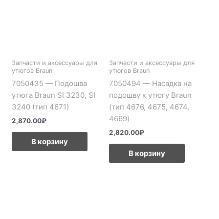
Запчасти и аксессуары для
Запчасти и аксессуары для
утюгов Braun
утюгов Braun
7050435 — Подошва
7050494 — Насадка на
утюга Braun SI 3230, SI
подошву к утюгу Braun
n
3240 (тип 4671)
(тип 4676, 4675, 4674,
4669)
2,870.00
₽
2,820.00
₽
В корзину
В корзину