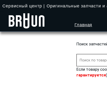
Перейти
Сервисный центр | Оригинальные запчасти и
к
содержимому
Главная
Поиск запчасте
Искать:
Если товару со
гарантируется