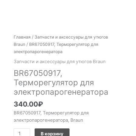
Количество
Главная
/
Запчасти и аксессуары для утюгов
товара
Braun
/ BR67050917, Терморегулятор для
BR67050917,
электропарогенератора
Терморегулятор
Запчасти и аксессуары для утюгов Braun
для
BR67050917,
электропарогенератора
Терморегулятор для
электропарогенератора
340.00
₽
BR67050917, Терморегулятор для
электропарогенератора, Braun
В корзину