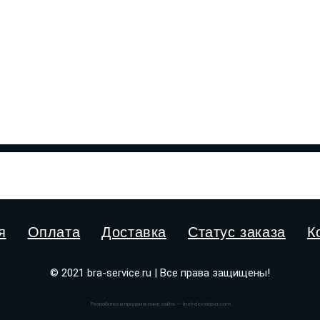
я
Оплата
Доставка
Статус заказа
К
© 2021 bra-service.ru | Все права защищены!
Разработка и продвижение сайта — Inet-developer.com