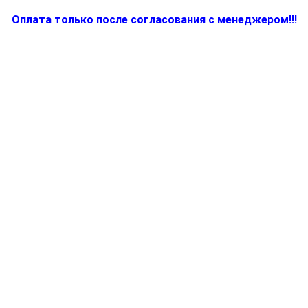
Оплата только после согласования с менеджером!!!
Количество
товара
7051173
-
Подошва
DuraSteel
для
утюгов
Braun
SI17610
(тип
4661,
4679)