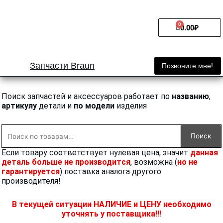
Перейти
к
0
Cart
содержимому
0.00
₽
Запчасти Braun
Позвоните мне!
Поиск запчастей и аксессуаров работает по
названию
,
артикулу
детали и
по модели
изделия
Искать:
Поиск
Если товару соответствует нулевая цена, значит
данная
деталь больше не производится
, возможна (
но не
гарантируется
) поставка аналога другого
производителя!
В текущей ситуации НАЛИЧИЕ и ЦЕНУ необходимо
уточнять у поставщика!!!