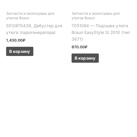
Запчасти и аксессуары для
Запчасти и аксессуары для
утюгов Braun
утюгов Braun
5512870439, Дебустер для
7051084 — Подошва утюга
утюга (парогенератора)
Braun EasyStyle SI 2010 (тип
3671)
1,430.00
₽
870.00
₽
В корзину
В корзину