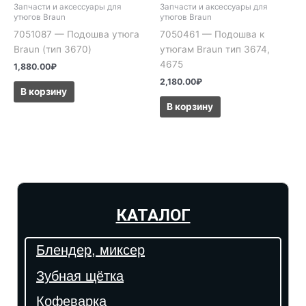
Запчасти и аксессуары для
Запчасти и аксессуары для
утюгов Braun
утюгов Braun
7051087 — Подошва утюга
7050461 — Подошва к
Braun (тип 3670)
утюгам Braun тип 3674,
4675
1,880.00
₽
2,180.00
₽
В корзину
В корзину
КАТАЛОГ
Блендер, миксер
Зубная щётка
Кофеварка