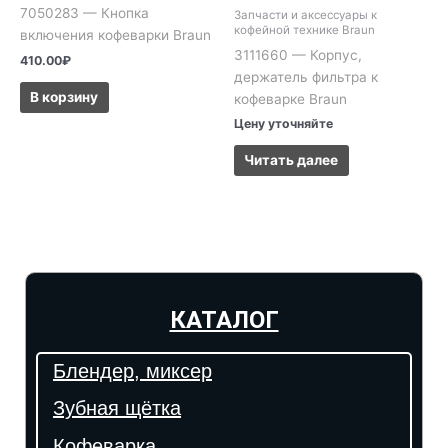
7050283 — Кнопка
Запчасти и аксессуары к
кофейной технике Braun
включения кофеварки Braun
3111660 — Корпус,
410.00
₽
держатель фильтра к
В корзину
кофеварке Braun
Цену уточняйте
Читать далее
КАТАЛОГ
Блендер, миксер
Зубная щётка
Кофеварка