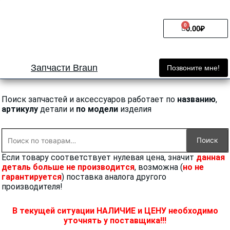
Перейти
к
0
Cart
содержимому
0.00
₽
Запчасти Braun
Позвоните мне!
Поиск запчастей и аксессуаров работает по
названию
,
артикулу
детали и
по модели
изделия
Искать:
Поиск
Если товару соответствует нулевая цена, значит
данная
деталь больше не производится
, возможна (
но не
гарантируется
) поставка аналога другого
производителя!
В текущей ситуации НАЛИЧИЕ и ЦЕНУ необходимо
уточнять у поставщика!!!