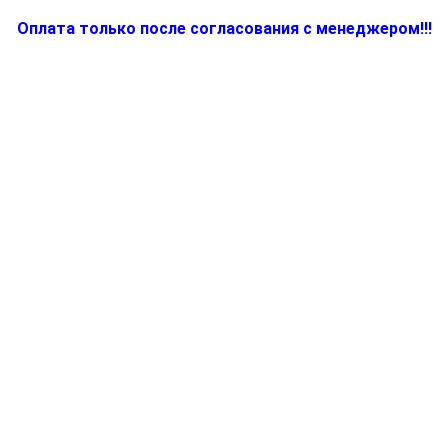
Оплата только после согласования с менеджером!!!
Количество
товара
BR67050775,
Кабель
для
кофеварки
(кофемашины)