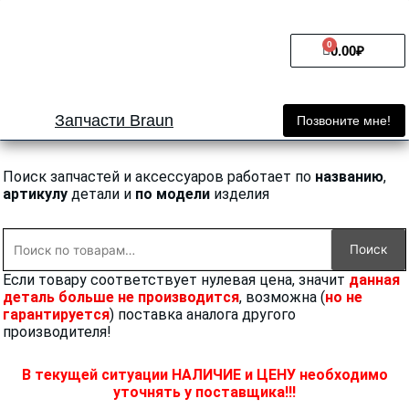
Перейти
к
0
Cart
содержимому
0.00
₽
Запчасти Braun
Позвоните мне!
Поиск запчастей и аксессуаров работает по
названию
,
артикулу
детали и
по модели
изделия
Искать:
Поиск
Если товару соответствует нулевая цена, значит
данная
деталь больше не производится
, возможна (
но не
гарантируется
) поставка аналога другого
производителя!
В текущей ситуации НАЛИЧИЕ и ЦЕНУ необходимо
уточнять у поставщика!!!