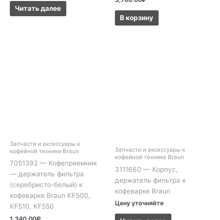
Читать далее
В корзину
Запчасти и аксессуары к
Запчасти и аксессуары к
кофейной технике Braun
кофейной технике Braun
7051392 — Кофеприемник
3111660 — Корпус,
— держатель фильтра
держатель фильтра к
(серебристо-белый) к
кофеварке Braun
кофеварке Braun KF500,
Цену уточняйте
KF510, KF550
1,340.00
₽