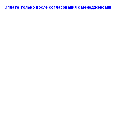
Оплата только после согласования с менеджером!!!
Количество
товара
BR67050549,
Запчасть
для
электрокофемашины