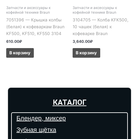
Запчасти и аксессуары к
Запчасти и аксессуары к
кофейной технике Braun
кофейной технике Braun
7051396 — Крышка колбы
3104705 — Колба KFK500,
(белая) к кофеваркам Braun
10 чашек (белая) к
KF500, KF510, KF550 3104
кофеварке Braun
610.00
₽
3,640.00
₽
В корзину
В корзину
КАТАЛОГ
Блендер, миксер
Зубная щётка