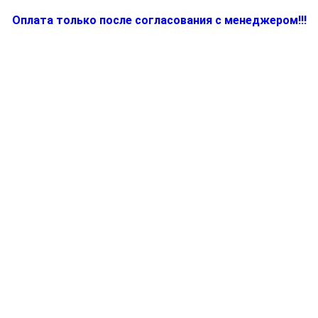
Оплата только после согласования с менеджером!!!
Количество
товара
BR67050104,
Покрытие
для
электрокофемашины