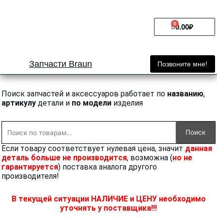
Перейти
к
0
Cart
содержимому
0.00
₽
Запчасти Braun
Позвоните мне!
Поиск запчастей и аксессуаров работает по
названию
,
артикулу
детали и
по модели
изделия
Искать:
Поиск
Если товару соответствует нулевая цена, значит
данная
деталь больше не производится
, возможна (
но не
гарантируется
) поставка аналога другого
производителя!
В текущей ситуации НАЛИЧИЕ и ЦЕНУ необходимо
уточнять у поставщика!!!