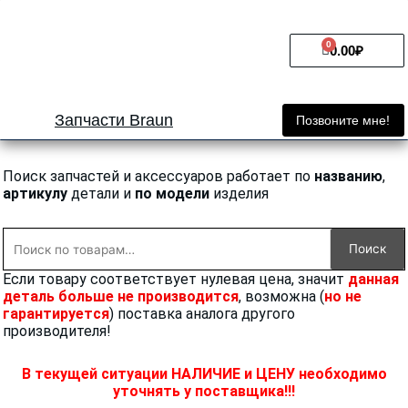
Перейти
к
0
Cart
содержимому
0.00
₽
Запчасти Braun
Позвоните мне!
Поиск запчастей и аксессуаров работает по
названию
,
артикулу
детали и
по модели
изделия
Искать:
Поиск
Если товару соответствует нулевая цена, значит
данная
деталь больше не производится
, возможна (
но не
гарантируется
) поставка аналога другого
производителя!
В текущей ситуации НАЛИЧИЕ и ЦЕНУ необходимо
уточнять у поставщика!!!