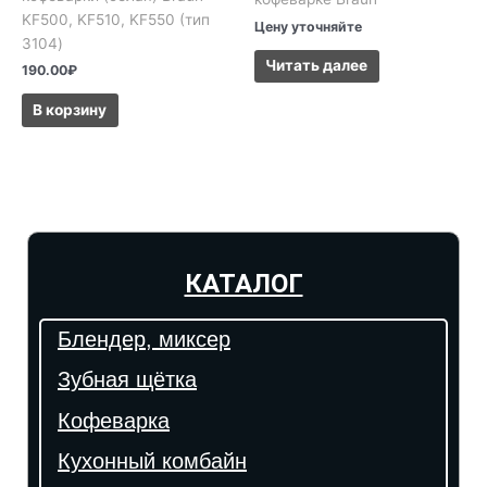
KF500, KF510, KF550 (тип
Цену уточняйте
3104)
Читать далее
190.00
₽
В корзину
КАТАЛОГ
Блендер, миксер
Зубная щётка
Кофеварка
Кухонный комбайн