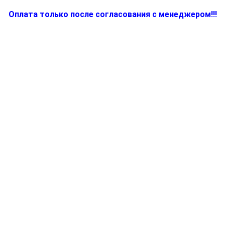
Оплата только после согласования с менеджером!!!
Количество
товара
BR64085635,
Запчасть
для
электрокофемашины