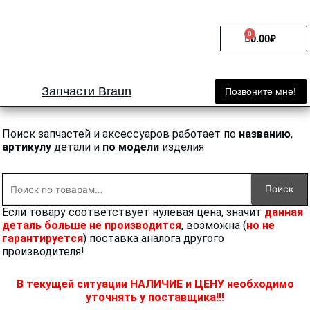
Перейти
к
0
Cart
содержимому
0.00
₽
Запчасти Braun
Позвоните мне!
Поиск запчастей и аксессуаров работает по
названию
,
артикулу
детали и
по модели
изделия
Искать:
Поиск
Если товару соответствует нулевая цена, значит
данная
деталь больше не производится
, возможна (
но не
гарантируется
) поставка аналога другого
производителя!
В текущей ситуации НАЛИЧИЕ и ЦЕНУ необходимо
уточнять у поставщика!!!