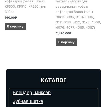
кофеварки (белая) Braun
металлический для
KF500, KF510, KF550 (тип
заваривания кофе к
3104)
кофеварке Braun (типы
3083-3086, 3104-3106,
190.00
₽
3111-3118, 3122, 3123, 4069,
В корзину
4076, 4077, 4085, 4087)
2,470.00
₽
В корзину
КАТАЛОГ
Блендер, миксер
Зубная щётка