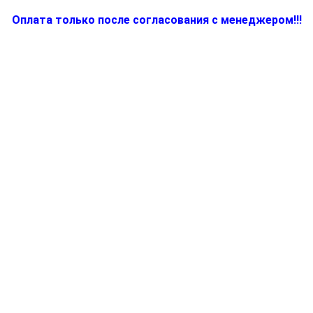
Оплата только после согласования с менеджером!!!
Количество
товара
BR63045662,
Кофемолка