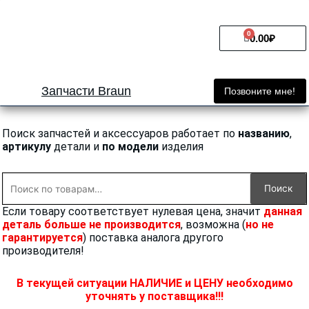
Перейти
к
0
Cart
содержимому
0.00
₽
Запчасти Braun
Позвоните мне!
Поиск запчастей и аксессуаров работает по
названию
,
артикулу
детали и
по модели
изделия
Искать:
Поиск
Если товару соответствует нулевая цена, значит
данная
деталь больше не производится
, возможна (
но не
гарантируется
) поставка аналога другого
производителя!
В текущей ситуации НАЛИЧИЕ и ЦЕНУ необходимо
уточнять у поставщика!!!