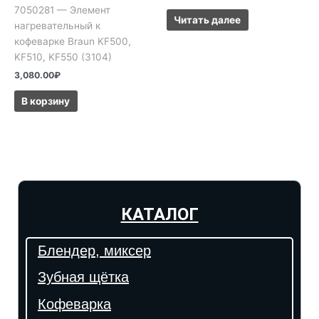
7050281 — Элемент
Читать далее
нагревательный к
кофеварке Braun KF500,
KF510, KF550 (3104)
3,080.00
₽
В корзину
КАТАЛОГ
Блендер, миксер
Зубная щётка
Кофеварка