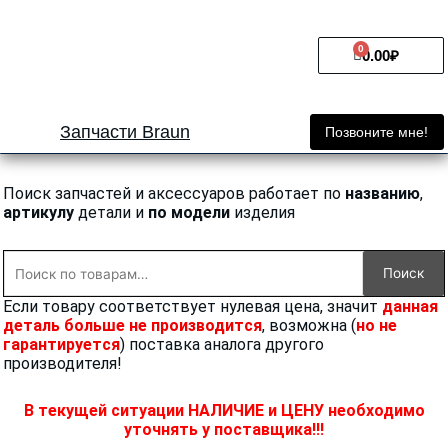
Перейти
к
0
Cart
содержимому
0.00
₽
Запчасти Braun
Позвоните мне!
Поиск запчастей и аксессуаров работает по
названию
,
артикулу
детали и
по модели
изделия
Искать:
Поиск
Если товару соответствует нулевая цена, значит
данная
деталь больше не производится
, возможна (
но не
гарантируется
) поставка аналога другого
производителя!
В текущей ситуации НАЛИЧИЕ и ЦЕНУ необходимо
уточнять у поставщика!!!