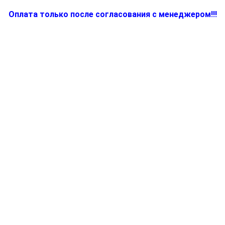
Оплата только после согласования с менеджером!!!
Количество
товара
7322011044,
Запчасть
для
кофеварки
(кофемашины)