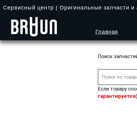
Перейти
Сервисный центр | Оригинальные запчасти и
к
содержимому
Главная
Поиск запчасте
Искать:
Если товару со
гарантируется