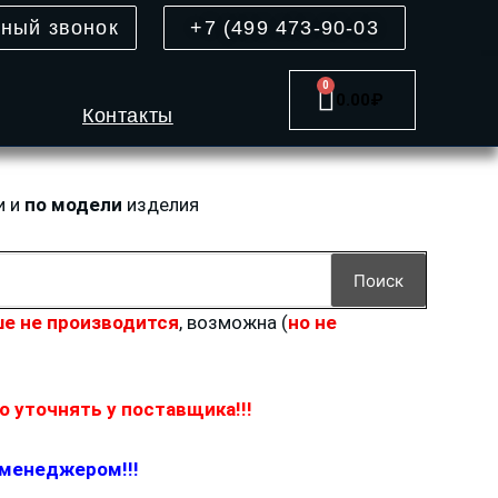
тный звонок
+7 (499 473-90-03
0
Cart
0.00
₽
Контакты
и и
по модели
изделия
Поиск
е не производится
, возможна (
но не
 уточнять у поставщика!!!
 менеджером!!!