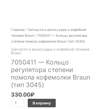
Количество
Главная
/
Запчасти и аксессуары к кофейной
товара
технике Braun
/ 7050411 — Кольцо регулятора
7050411
степени помола кофемолки Braun (тип 3045)
-
Запчасти и аксессуары к кофейной технике
Кольцо
Braun
регулятора
7050411 — Кольцо
степени
регулятора степени
помола
помола кофемолки Braun
кофемолки
Braun
(тип 3045)
(тип
3045)
330.00
₽
В корзину