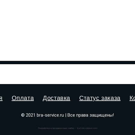
я
Оплата
Доставка
Статус заказа
К
© 2021 bra-service.ru | Все права защищены!
Разработка и продвижение сайта — Inet-developer.com