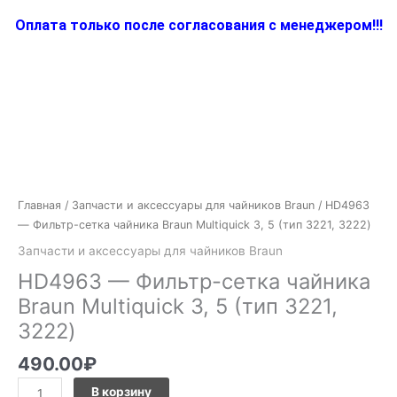
Оплата только после согласования с менеджером!!!
Количество
товара
HD4963
-
Главная
/
Запчасти и аксессуары для чайников Braun
/ HD4963
Фильтр-
— Фильтр-сетка чайника Braun Multiquick 3, 5 (тип 3221, 3222)
сетка
Запчасти и аксессуары для чайников Braun
чайника
HD4963 — Фильтр-сетка чайника
Braun
Multiquick
Braun Multiquick 3, 5 (тип 3221,
3,
3222)
5
(тип
490.00
₽
3221,
В корзину
3222)