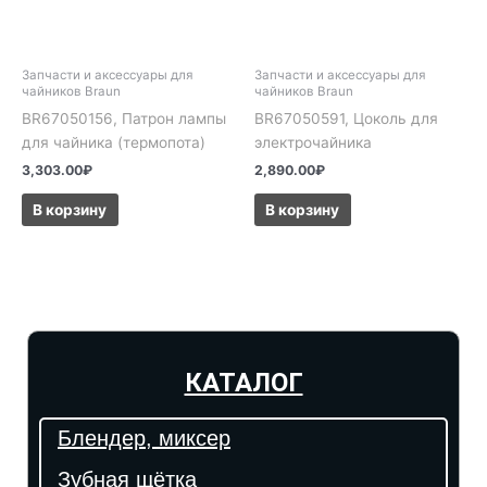
Запчасти и аксессуары для
Запчасти и аксессуары для
чайников Braun
чайников Braun
BR67050156, Патрон лампы
BR67050591, Цоколь для
для чайника (термопота)
электрочайника
3,303.00
₽
2,890.00
₽
В корзину
В корзину
КАТАЛОГ
Блендер, миксер
Зубная щётка