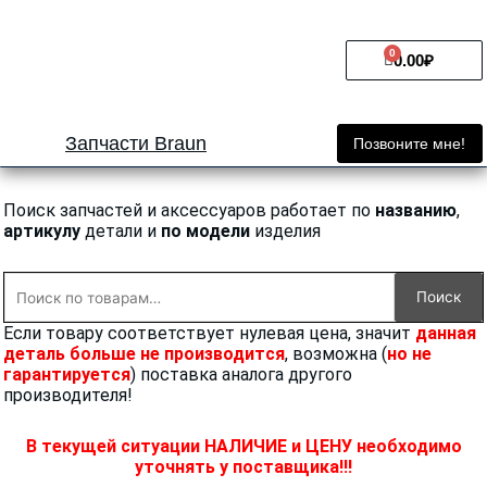
Перейти
к
0
Cart
содержимому
0.00
₽
Запчасти Braun
Позвоните мне!
Поиск запчастей и аксессуаров работает по
названию
,
артикулу
детали и
по модели
изделия
Искать:
Поиск
Если товару соответствует нулевая цена, значит
данная
деталь больше не производится
, возможна (
но не
гарантируется
) поставка аналога другого
производителя!
В текущей ситуации НАЛИЧИЕ и ЦЕНУ необходимо
уточнять у поставщика!!!