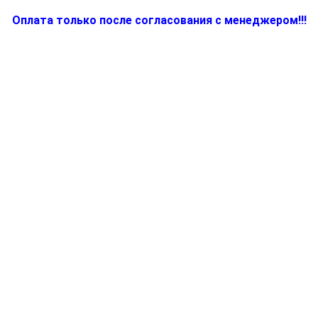
Оплата только после согласования с менеджером!!!
Количество
товара
BR81345947,
Толкатель