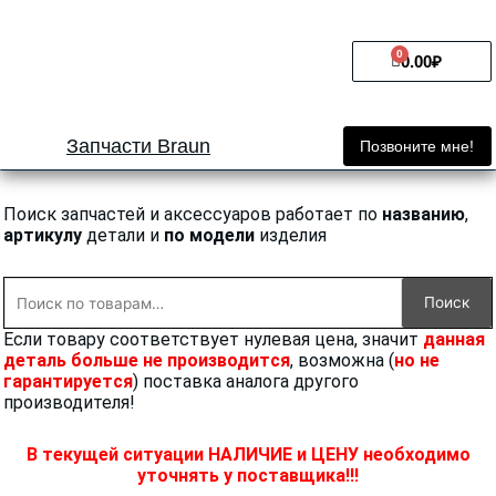
Перейти
к
0
Cart
содержимому
0.00
₽
Запчасти Braun
Позвоните мне!
Поиск запчастей и аксессуаров работает по
названию
,
артикулу
детали и
по модели
изделия
Искать:
Поиск
Если товару соответствует нулевая цена, значит
данная
деталь больше не производится
, возможна (
но не
гарантируется
) поставка аналога другого
производителя!
В текущей ситуации НАЛИЧИЕ и ЦЕНУ необходимо
уточнять у поставщика!!!