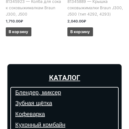
81345923 — Колба для сока
81345889 — Крышка
к соковыжималкам Braun
соковыжималки Braun J300,
J300, J500
J500 (тип 4292, 4293)
1,710.00
₽
2,040.00
₽
В корзину
В корзину
КАТАЛОГ
Блендер, миксер
Зубная щётка
Кофеварка
Кухонный комбайн