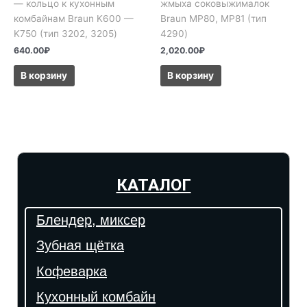
— кольцо к кухонным
жмыха соковыжималок
комбайнам Braun K600 —
Braun MP80, MP81 (тип
K750 (тип 3202, 3205)
4290)
640.00
₽
2,020.00
₽
В корзину
В корзину
КАТАЛОГ
Блендер, миксер
Зубная щётка
Кофеварка
Кухонный комбайн