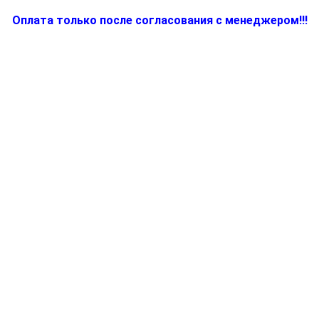
Оплата только после согласования с менеджером!!!
Количество
товара
BR81345904,
Запчасть