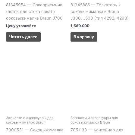
81345954 — Сокоприемник
81345885 — Толкатель к
(лоток для стока сока) к
соковыжималкам Braun
соковыжималке Braun J700
J300, J500 (тип 4292, 4293)
Цену уточняйте
1,560.00
₽
Читать далее
В корзину
Запчасти и аксессуары для
Запчасти и аксессуары для
соковыжималок Braun
соковыжималок Braun
7000531 — Соковыжималка
7051133 — Контейнер для