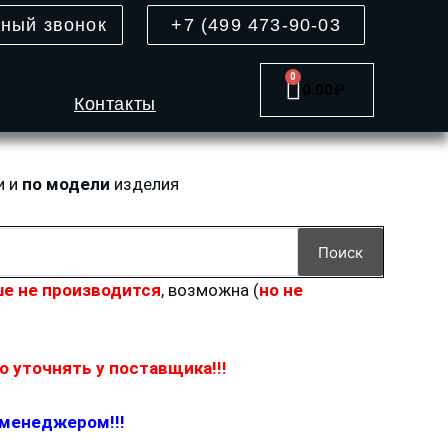
тный звонок
+7 (499 473-90-03
0
Cart
0.00
₽
Контакты
и и
по модели
изделия
Поиск
е не производится
, возможна (
но не
 уточнять у поставщика!!!
 менеджером!!!