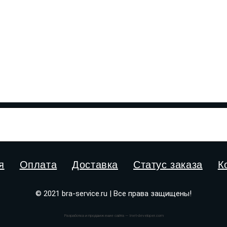
я
Оплата
Доставка
Статус заказа
К
© 2021 bra-service.ru | Все права защищены!
Разработка и продвижение сайта — Inet-developer.com