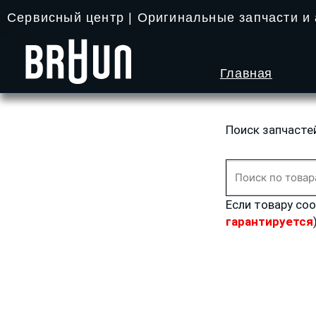
Перейти
Сервисный центр | Оригинальные запчасти и
к
содержимому
Главная
Поиск запчасте
Искать:
Если товару со
гарантируется