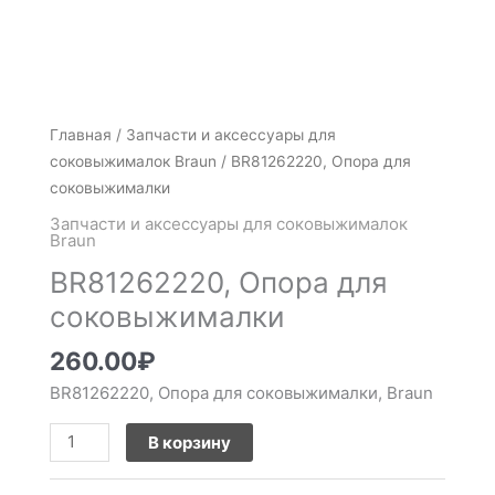
Количество
Главная
/
Запчасти и аксессуары для
товара
соковыжималок Braun
/ BR81262220, Опора для
BR81262220,
соковыжималки
Опора
Запчасти и аксессуары для соковыжималок
для
Braun
соковыжималки
BR81262220, Опора для
соковыжималки
260.00
₽
BR81262220, Опора для соковыжималки, Braun
В корзину