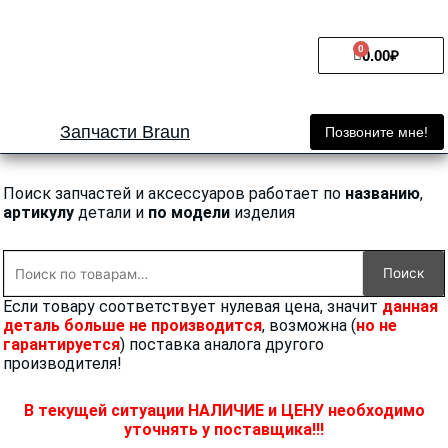
Перейти
к
0
Cart
содержимому
0.00
₽
Запчасти Braun
Позвоните мне!
Поиск запчастей и аксессуаров работает по
названию
,
артикулу
детали и
по модели
изделия
Искать:
Поиск
Если товару соответствует нулевая цена, значит
данная
деталь больше не производится
, возможна (
но не
гарантируется
) поставка аналога другого
производителя!
В текущей ситуации НАЛИЧИЕ и ЦЕНУ необходимо
уточнять у поставщика!!!