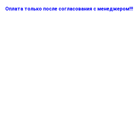
Оплата только после согласования с менеджером!!!
Количество
товара
BR81256043,
Запчасть
для
соковыжималки