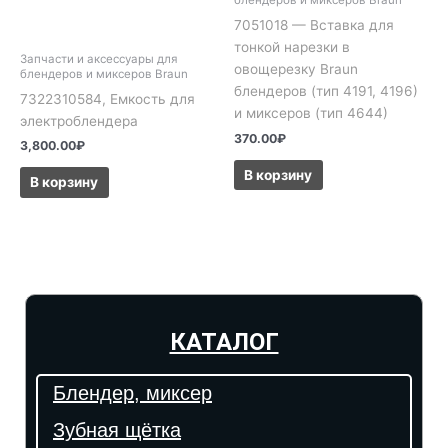
блендеров и миксеров Braun
7051018 — Вставка для
тонкой нарезки в
Запчасти и аксессуары для
овощерезку Braun
блендеров и миксеров Braun
блендеров (тип 4191, 4196)
7322310584, Емкость для
и миксеров (тип 4644)
электроблендера
370.00
₽
3,800.00
₽
В корзину
В корзину
КАТАЛОГ
Блендер, миксер
Зубная щётка