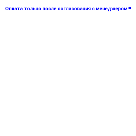
Оплата только после согласования с менеджером!!!
Количество
товара
BR81253303,
Запчасть
для
электромиксера