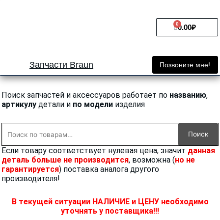
Перейти
к
0
Cart
содержимому
0.00
₽
Запчасти Braun
Позвоните мне!
Поиск запчастей и аксессуаров работает по
названию
,
артикулу
детали и
по модели
изделия
Искать:
Поиск
Если товару соответствует нулевая цена, значит
данная
деталь больше не производится
, возможна (
но не
гарантируется
) поставка аналога другого
производителя!
В текущей ситуации НАЛИЧИЕ и ЦЕНУ необходимо
уточнять у поставщика!!!