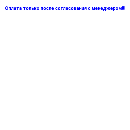
Оплата только после согласования с менеджером!!!
Количество
товара
BR67051345,
Провод
для
электрокофеварки