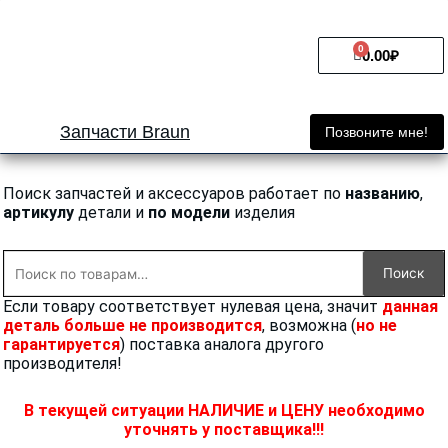
Перейти
к
0
Cart
содержимому
0.00
₽
Запчасти Braun
Позвоните мне!
Поиск запчастей и аксессуаров работает по
названию
,
артикулу
детали и
по модели
изделия
Искать:
Поиск
Если товару соответствует нулевая цена, значит
данная
деталь больше не производится
, возможна (
но не
гарантируется
) поставка аналога другого
производителя!
В текущей ситуации НАЛИЧИЕ и ЦЕНУ необходимо
уточнять у поставщика!!!