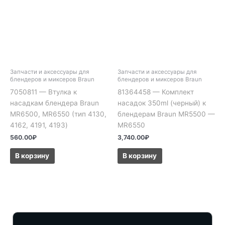
Запчасти и аксессуары для
Запчасти и аксессуары для
блендеров и миксеров Braun
блендеров и миксеров Braun
7050811 — Втулка к
81364458 — Комплект
насадкам блендера Braun
насадок 350ml (черный) к
MR6500, MR6550 (тип 4130,
блендерам Braun MR5500 —
4162, 4191, 4193)
MR6550
560.00
₽
3,740.00
₽
В корзину
В корзину