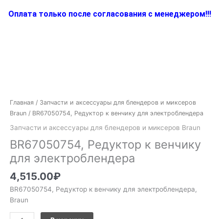
Оплата только после согласования с менеджером!!!
Количество
товара
BR67050754,
Главная
/
Запчасти и аксессуары для блендеров и миксеров
Редуктор
Braun
/ BR67050754, Редуктор к венчику для электроблендера
к
Запчасти и аксессуары для блендеров и миксеров Braun
венчику
BR67050754, Редуктор к венчику
для
электроблендера
для электроблендера
4,515.00
₽
BR67050754, Редуктор к венчику для электроблендера,
Braun