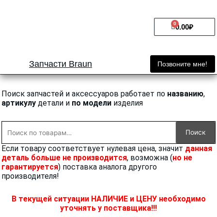
Перейти
к
0
Cart
содержимому
0.00
₽
Запчасти Braun
Позвоните мне!
Поиск запчастей и аксессуаров работает по
названию
,
артикулу
детали и
по модели
изделия
Искать:
Поиск
Если товару соответствует нулевая цена, значит
данная
деталь больше не производится
, возможна (
но не
гарантируется
) поставка аналога другого
производителя!
В текущей ситуации НАЛИЧИЕ и ЦЕНУ необходимо
уточнять у поставщика!!!