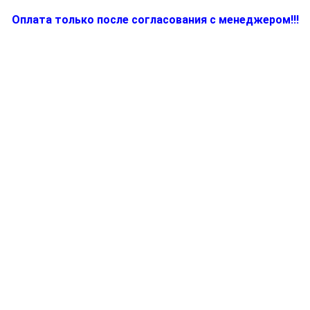
Оплата только после согласования с менеджером!!!
Количество
товара
BR67050722,
Емкость
для
кофеварки
(кофемашины)