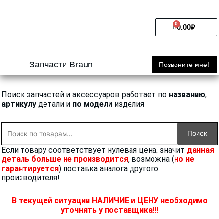
Перейти
к
0
Cart
содержимому
0.00
₽
Запчасти Braun
Позвоните мне!
Поиск запчастей и аксессуаров работает по
названию
,
артикулу
детали и
по модели
изделия
Искать:
Поиск
Если товару соответствует нулевая цена, значит
данная
деталь больше не производится
, возможна (
но не
гарантируется
) поставка аналога другого
производителя!
В текущей ситуации НАЛИЧИЕ и ЦЕНУ необходимо
уточнять у поставщика!!!