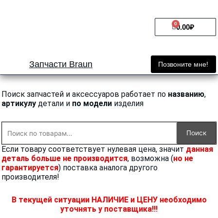
Перейти
к
0
Cart
содержимому
0.00
₽
Запчасти Braun
Позвоните мне!
Поиск запчастей и аксессуаров работает по
названию
,
артикулу
детали и
по модели
изделия
Искать:
Поиск
Если товару соответствует нулевая цена, значит
данная
деталь больше не производится
, возможна (
но не
гарантируется
) поставка аналога другого
производителя!
В текущей ситуации НАЛИЧИЕ и ЦЕНУ необходимо
уточнять у поставщика!!!