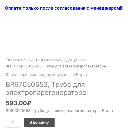
Оплата только после согласования с менеджером!!!
Количество
товара
BR67050653,
Главная
/
Запчасти и аксессуары для утюгов
Труба
Braun
/ BR67050653, Труба для электропарогенератора
для
Запчасти и аксессуары для утюгов Braun
электропарогенератора
BR67050653, Труба для
электропарогенератора
593.00
₽
BR67050653, Труба для электропарогенератора, Braun
В корзину