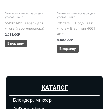
Запчасти и аксессуары для
Запчасти и аксессуары для
утюгов Braun
утюгов Braun
5512811421, Кабель для
7051174 — Подошва к
утюга (парогенератора)
утюгам Braun тип 4661,
4679
2,331.00
₽
4,890.00
₽
В корзину
В корзину
КАТАЛОГ
Блендер, миксер