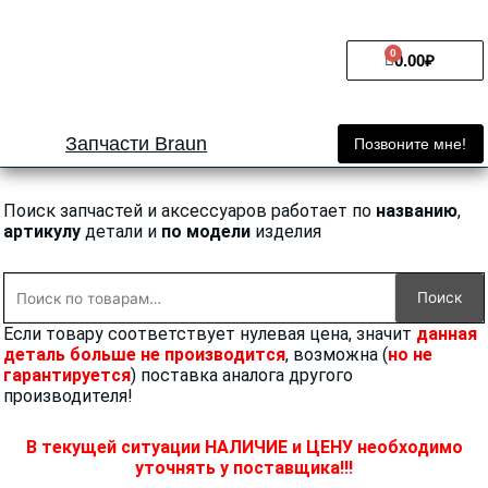
Перейти
к
0
Cart
содержимому
0.00
₽
Запчасти Braun
Позвоните мне!
Поиск запчастей и аксессуаров работает по
названию
,
артикулу
детали и
по модели
изделия
Искать:
Поиск
Если товару соответствует нулевая цена, значит
данная
деталь больше не производится
, возможна (
но не
гарантируется
) поставка аналога другого
производителя!
В текущей ситуации НАЛИЧИЕ и ЦЕНУ необходимо
уточнять у поставщика!!!