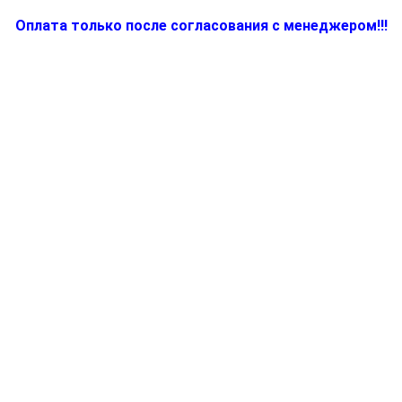
Оплата только после согласования с менеджером!!!
Количество
товара
BR67050514,
Крышка
для
электропарогенератора