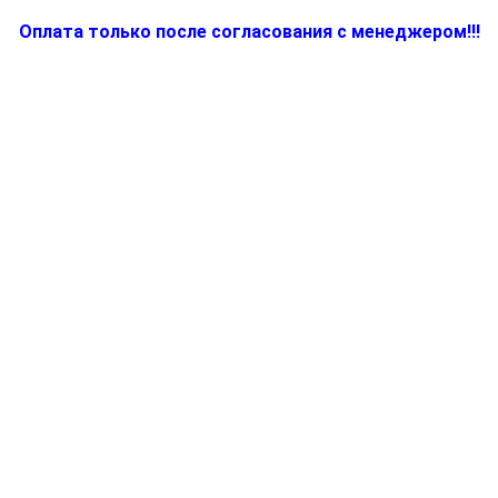
Оплата только после согласования с менеджером!!!
Количество
товара
BR67050163,
Отключатель
для
электрокофемашины