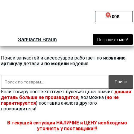
Перейти
к
0
Cart
содержимому
0.00
₽
Запчасти Braun
Позвоните мне!
Поиск запчастей и аксессуаров работает по
названию
,
артикулу
детали и
по модели
изделия
Искать:
Поиск
Если товару соответствует нулевая цена, значит
данная
деталь больше не производится
, возможна (
но не
гарантируется
) поставка аналога другого
производителя!
В текущей ситуации НАЛИЧИЕ и ЦЕНУ необходимо
уточнять у поставщика!!!