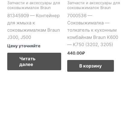
Запчасти и аксессуары для
Запчасти и аксессуары для
соковыжималок Braun
соковыжималок Braun
81345909 — Контейнер
7000536 —
для жмыха к
Соковыжималка —
соковыжималкам Braun
толкатель к кухонным
J300, J500
комбайнам Braun K600
— K750 (3202, 3205)
Цену уточняйте
440.00
₽
Читать
далее
В корзину