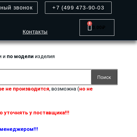
тный звонок
+7 (499 473-90-03
0
Cart
0.00
₽
Контакты
и и
по модели
изделия
Поиск
е не производится
, возможна (
но не
 уточнять у поставщика!!!
 менеджером!!!