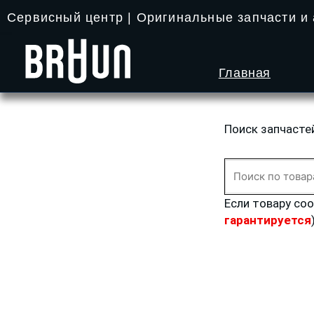
Перейти
Сервисный центр | Оригинальные запчасти и
к
содержимому
Главная
Поиск запчасте
Искать:
Если товару со
гарантируется