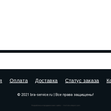
я
Оплата
Доставка
Статус заказа
К
© 2021 bra-service.ru | Все права защищены!
Разработка и продвижение сайта — Inet-developer.com