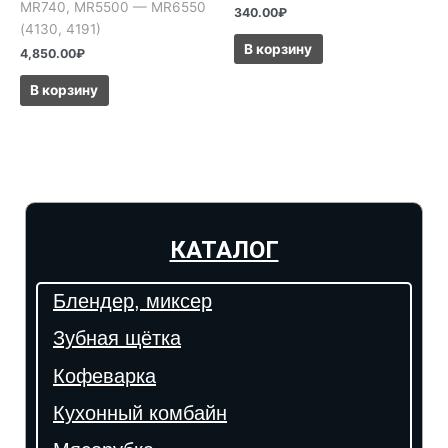
MR740, MR5500 — MR6550
340.00
₽
(4130, 4191)
В корзину
4,850.00
₽
В корзину
КАТАЛОГ
Блендер, миксер
Зубная щётка
Кофеварка
Кухонный комбайн