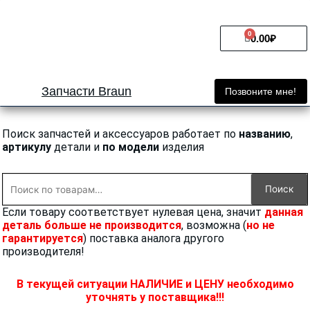
Перейти
к
0
Cart
содержимому
0.00
₽
Запчасти Braun
Позвоните мне!
Поиск запчастей и аксессуаров работает по
названию
,
артикулу
детали и
по модели
изделия
Искать:
Поиск
Если товару соответствует нулевая цена, значит
данная
деталь больше не производится
, возможна (
но не
гарантируется
) поставка аналога другого
производителя!
В текущей ситуации НАЛИЧИЕ и ЦЕНУ необходимо
уточнять у поставщика!!!