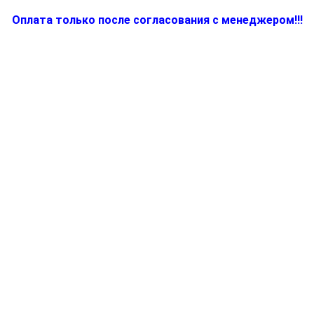
Оплата только после согласования с менеджером!!!
Количество
товара
BR64642687,
Часть
корпуса
для
блендера
(миксера)