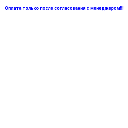
Оплата только после согласования с менеджером!!!
Количество
товара
BR64642640,
Запчасть
для
блендера
(миксера)