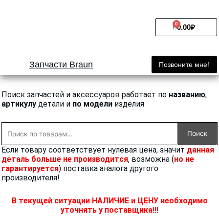
Перейти
к
0
Cart
содержимому
0.00
₽
Запчасти Braun
Позвоните мне!
Поиск запчастей и аксессуаров работает по
названию
,
артикулу
детали и
по модели
изделия
Искать:
Поиск
Если товару соответствует нулевая цена, значит
данная
деталь больше не производится
, возможна (
но не
гарантируется
) поставка аналога другого
производителя!
В текущей ситуации НАЛИЧИЕ и ЦЕНУ необходимо
уточнять у поставщика!!!