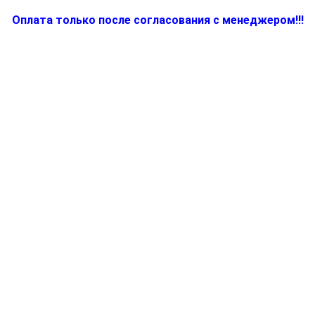
Оплата только после согласования с менеджером!!!
Количество
товара
BR64290663,
Шайба
для
соковыжималки