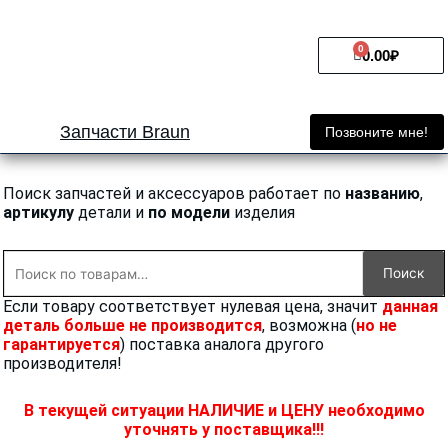
Перейти
к
0
Cart
содержимому
0.00
₽
Запчасти Braun
Позвоните мне!
Поиск запчастей и аксессуаров работает по
названию
,
артикулу
детали и
по модели
изделия
Искать:
Поиск
Если товару соответствует нулевая цена, значит
данная
деталь больше не производится
, возможна (
но не
гарантируется
) поставка аналога другого
производителя!
В текущей ситуации НАЛИЧИЕ и ЦЕНУ необходимо
уточнять у поставщика!!!