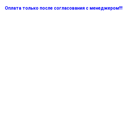
Оплата только после согласования с менеджером!!!
Количество
товара
BR64290652,
Микромодуль
для
электросоковыжималки