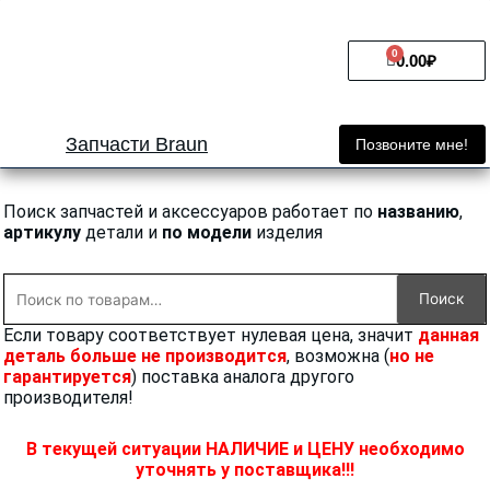
Перейти
к
0
Cart
содержимому
0.00
₽
Запчасти Braun
Позвоните мне!
Поиск запчастей и аксессуаров работает по
названию
,
артикулу
детали и
по модели
изделия
Искать:
Поиск
Если товару соответствует нулевая цена, значит
данная
деталь больше не производится
, возможна (
но не
гарантируется
) поставка аналога другого
производителя!
В текущей ситуации НАЛИЧИЕ и ЦЕНУ необходимо
уточнять у поставщика!!!