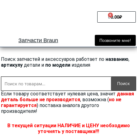
Перейти
к
0
Cart
содержимому
0.00
₽
Запчасти Braun
Позвоните мне!
Поиск запчастей и аксессуаров работает по
названию
,
артикулу
детали и
по модели
изделия
Искать:
Поиск
Если товару соответствует нулевая цена, значит
данная
деталь больше не производится
, возможна (
но не
гарантируется
) поставка аналога другого
производителя!
В текущей ситуации НАЛИЧИЕ и ЦЕНУ необходимо
уточнять у поставщика!!!