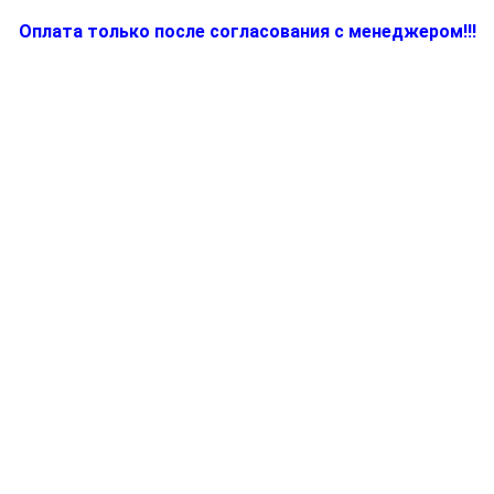
Оплата только после согласования с менеджером!!!
Количество
товара
BR64161649,
Электропитание
для
соковыжималки