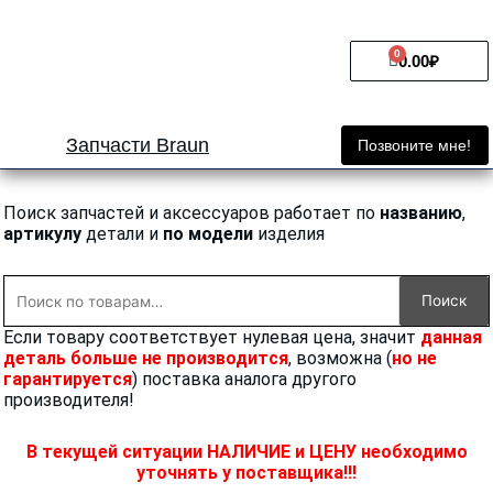
Перейти
к
0
Cart
содержимому
0.00
₽
Запчасти Braun
Позвоните мне!
Поиск запчастей и аксессуаров работает по
названию
,
артикулу
детали и
по модели
изделия
Искать:
Поиск
Если товару соответствует нулевая цена, значит
данная
деталь больше не производится
, возможна (
но не
гарантируется
) поставка аналога другого
производителя!
В текущей ситуации НАЛИЧИЕ и ЦЕНУ необходимо
уточнять у поставщика!!!