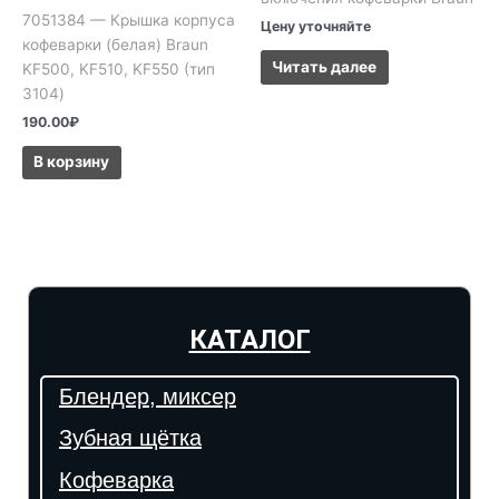
7051384 — Крышка корпуса
Цену уточняйте
кофеварки (белая) Braun
Читать далее
KF500, KF510, KF550 (тип
3104)
190.00
₽
В корзину
КАТАЛОГ
Блендер, миксер
Зубная щётка
Кофеварка