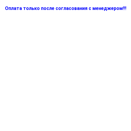
Оплата только после согласования с менеджером!!!
Количество
товара
BR64085780,
Колба
для
электрокофеварки