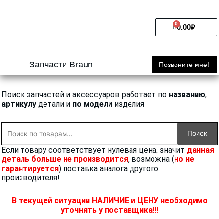
Перейти
к
0
Cart
содержимому
0.00
₽
Запчасти Braun
Позвоните мне!
Поиск запчастей и аксессуаров работает по
названию
,
артикулу
детали и
по модели
изделия
Искать:
Поиск
Если товару соответствует нулевая цена, значит
данная
деталь больше не производится
, возможна (
но не
гарантируется
) поставка аналога другого
производителя!
В текущей ситуации НАЛИЧИЕ и ЦЕНУ необходимо
уточнять у поставщика!!!