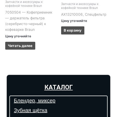
Запчасти и аксессуары к
Запчасти и аксессуары к
кофейной технике Braun
кофейной технике Braun
7050504 — Кофеприемник
AX13210006, Спецфильтр
— держатель фильтра
Цену уточняйте
(серебристо-черный) к
кофеварке Braun
В корзину
Цену уточняйте
Читать далее
КАТАЛОГ
Блендер, миксер
Зубная щётка