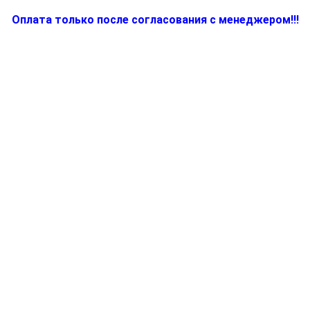
Оплата только после согласования с менеджером!!!
Количество
товара
BR63111639,
Запчасть
для
кофеварки
(кофемашины)