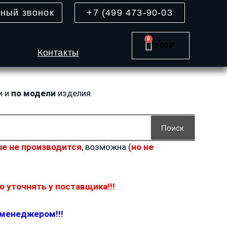
тный звонок
+7 (499 473-90-03
0
Cart
0.00
₽
Контакты
и и
по модели
изделия
Поиск
е не производится
, возможна (
но не
 уточнять у поставщика!!!
 менеджером!!!