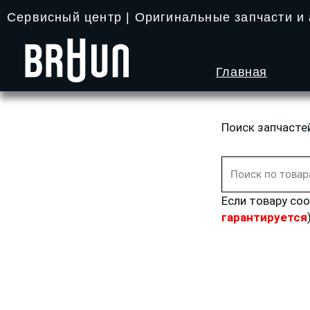
Перейти
Сервисный центр | Оригинальные запчасти и
к
содержимому
Главная
Поиск запчасте
Искать:
Если товару со
гарантируется