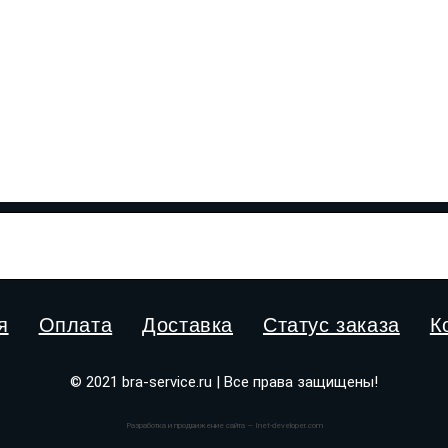
я
Оплата
Доставка
Статус заказа
К
© 2021 bra-service.ru | Все права защищены!
Разработка и продвижение сайта — Inet-developer.com