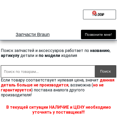
Перейти
к
0
Cart
содержимому
0.00
₽
Запчасти Braun
Позвоните мне!
Поиск запчастей и аксессуаров работает по
названию
,
артикулу
детали и
по модели
изделия
Искать:
Поиск
Если товару соответствует нулевая цена, значит
данная
деталь больше не производится
, возможна (
но не
гарантируется
) поставка аналога другого
производителя!
В текущей ситуации НАЛИЧИЕ и ЦЕНУ необходимо
уточнять у поставщика!!!