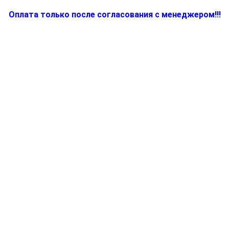
Оплата только после согласования с менеджером!!!
Количество
товара
81465100
-
Насадка
-
эпилирующая
головка
(белая)
к
эпиляторам
Braun
(тип
5316,