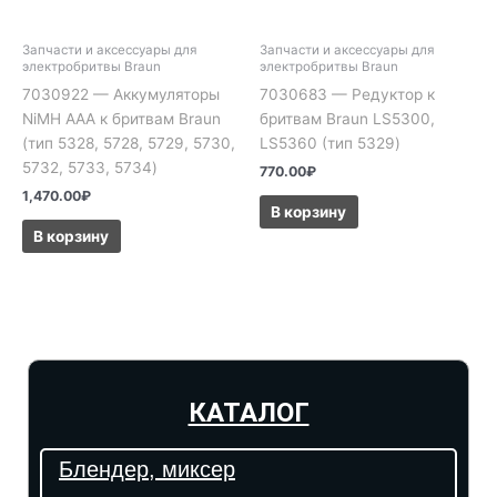
Запчасти и аксессуары для
Запчасти и аксессуары для
электробритвы Braun
электробритвы Braun
7030922 — Аккумуляторы
7030683 — Редуктор к
NiMH AAA к бритвам Braun
бритвам Braun LS5300,
(тип 5328, 5728, 5729, 5730,
LS5360 (тип 5329)
5732, 5733, 5734)
770.00
₽
1,470.00
₽
В корзину
В корзину
КАТАЛОГ
Блендер, миксер