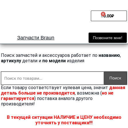
Перейти
к
0
Cart
содержимому
0.00
₽
Запчасти Braun
Позвоните мне!
Поиск запчастей и аксессуаров работает по
названию
,
артикулу
детали и
по модели
изделия
Искать:
Поиск
Если товару соответствует нулевая цена, значит
данная
деталь больше не производится
, возможна (
но не
гарантируется
) поставка аналога другого
производителя!
В текущей ситуации НАЛИЧИЕ и ЦЕНУ необходимо
уточнять у поставщика!!!