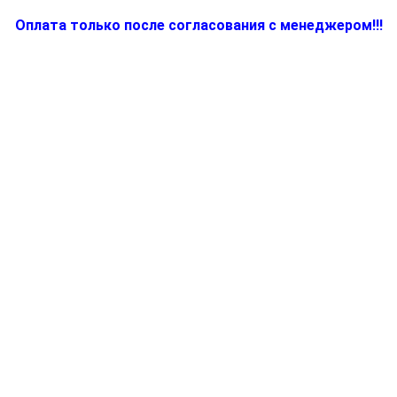
Оплата только после согласования с менеджером!!!
Количество
товара
81387935
-
Сетка
бреющая
30B
Series
3
к
бритвам
Braun