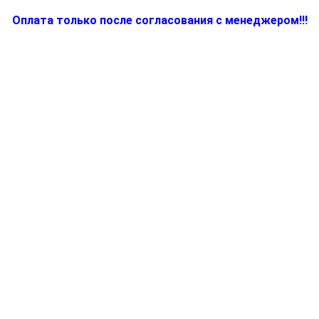
Оплата только после согласования с менеджером!!!
Количество
товара
81345951
-
Крышка
соковыжималки
Braun
J700