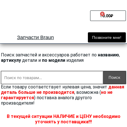
Перейти
к
0
Cart
содержимому
0.00
₽
Запчасти Braun
Позвоните мне!
Поиск запчастей и аксессуаров работает по
названию
,
артикулу
детали и
по модели
изделия
Искать:
Поиск
Если товару соответствует нулевая цена, значит
данная
деталь больше не производится
, возможна (
но не
гарантируется
) поставка аналога другого
производителя!
В текущей ситуации НАЛИЧИЕ и ЦЕНУ необходимо
уточнять у поставщика!!!