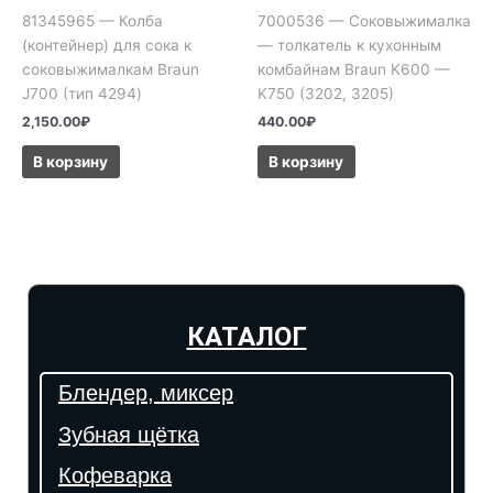
81345965 — Колба
7000536 — Соковыжималка
(контейнер) для сока к
— толкатель к кухонным
соковыжималкам Braun
комбайнам Braun K600 —
J700 (тип 4294)
K750 (3202, 3205)
2,150.00
₽
440.00
₽
В корзину
В корзину
КАТАЛОГ
Блендер, миксер
Зубная щётка
Кофеварка