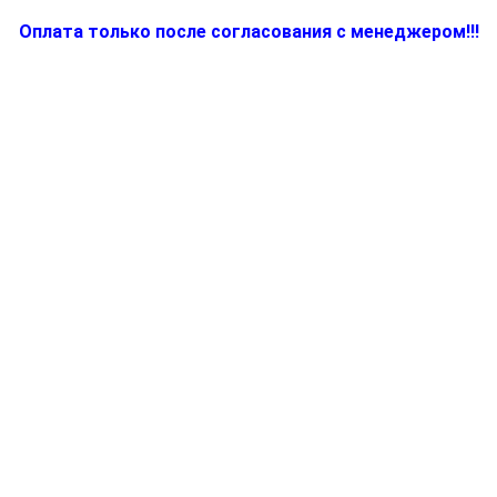
Оплата только после согласования с менеджером!!!
Количество
товара
81267177
-
Корпус
бритвы
Braun
Series
5,
ContourPro
(тип
5751)