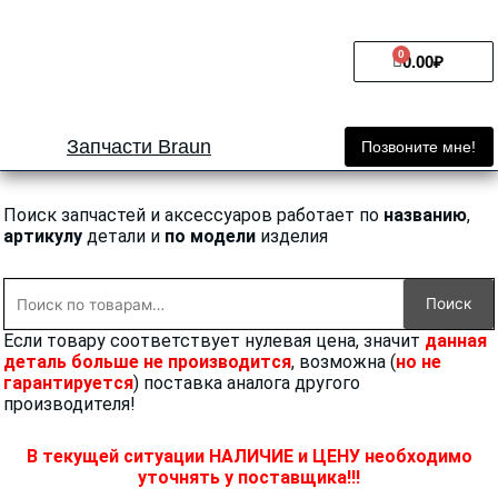
Перейти
к
0
Cart
содержимому
0.00
₽
Запчасти Braun
Позвоните мне!
Поиск запчастей и аксессуаров работает по
названию
,
артикулу
детали и
по модели
изделия
Искать:
Поиск
Если товару соответствует нулевая цена, значит
данная
деталь больше не производится
, возможна (
но не
гарантируется
) поставка аналога другого
производителя!
В текущей ситуации НАЛИЧИЕ и ЦЕНУ необходимо
уточнять у поставщика!!!