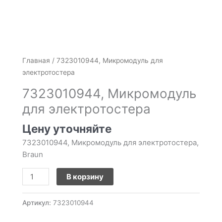
Количество
Главная
/ 7323010944, Микромодуль для
товара
электротостера
7323010944,
7323010944, Микромодуль
Микромодуль
для электротостера
для
электротостера
Цену уточняйте
7323010944, Микромодуль для электротостера,
Braun
В корзину
Артикул:
7323010944