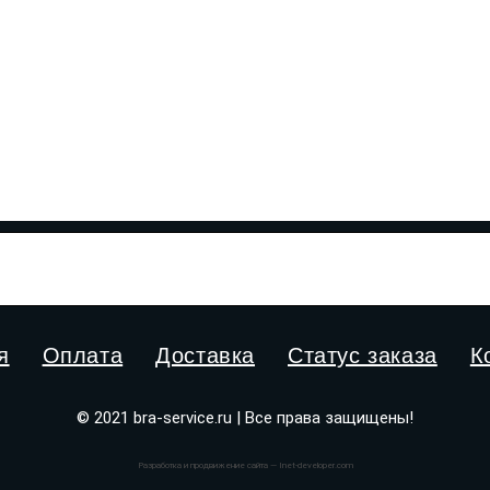
я
Оплата
Доставка
Статус заказа
К
© 2021 bra-service.ru | Все права защищены!
Разработка и продвижение сайта — Inet-developer.com