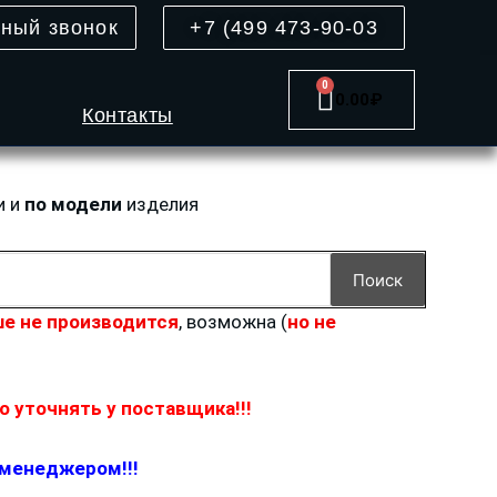
тный звонок
+7 (499 473-90-03
0
Cart
0.00
₽
Контакты
и и
по модели
изделия
Поиск
е не производится
, возможна (
но не
 уточнять у поставщика!!!
 менеджером!!!