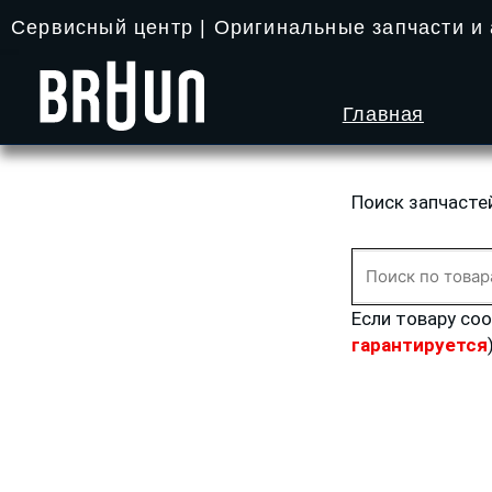
Перейти
Сервисный центр | Оригинальные запчасти и
к
содержимому
Главная
Поиск запчасте
Искать:
Если товару со
гарантируется