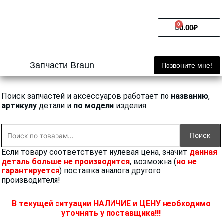
Перейти
к
0
Cart
содержимому
0.00
₽
Запчасти Braun
Позвоните мне!
Поиск запчастей и аксессуаров работает по
названию
,
артикулу
детали и
по модели
изделия
Искать:
Поиск
Если товару соответствует нулевая цена, значит
данная
деталь больше не производится
, возможна (
но не
гарантируется
) поставка аналога другого
производителя!
В текущей ситуации НАЛИЧИЕ и ЦЕНУ необходимо
уточнять у поставщика!!!