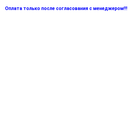
Оплата только после согласования с менеджером!!!
Количество
товара
7323010874,
Переключатель
для
электротостера