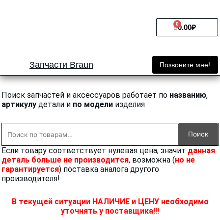
Перейти
к
0
Cart
содержимому
0.00
₽
Запчасти Braun
Позвоните мне!
Поиск запчастей и аксессуаров работает по
названию
,
артикулу
детали и
по модели
изделия
Искать:
Поиск
Если товару соответствует нулевая цена, значит
данная
деталь больше не производится
, возможна (
но не
гарантируется
) поставка аналога другого
производителя!
В текущей ситуации НАЛИЧИЕ и ЦЕНУ необходимо
уточнять у поставщика!!!