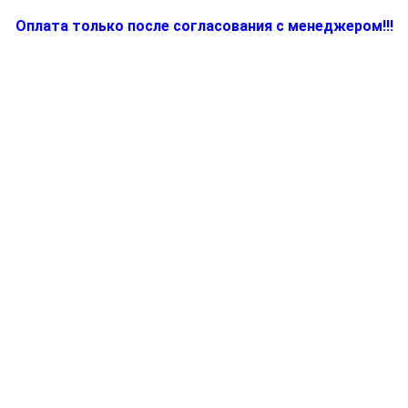
Оплата только после согласования с менеджером!!!
Количество
товара
7323010734,
Запчасть
для
кофеварки
(кофемашины)