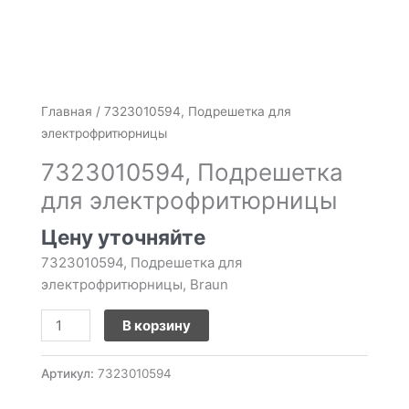
Количество
Главная
/ 7323010594, Подрешетка для
товара
электрофритюрницы
7323010594,
7323010594, Подрешетка
Подрешетка
для электрофритюрницы
для
электрофритюрницы
Цену уточняйте
7323010594, Подрешетка для
электрофритюрницы, Braun
В корзину
Артикул:
7323010594