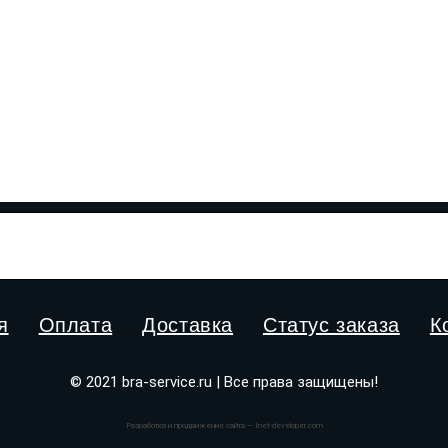
я
Оплата
Доставка
Статус заказа
К
© 2021 bra-service.ru | Все права защищены!
Разработка и продвижение сайта — Inet-developer.com