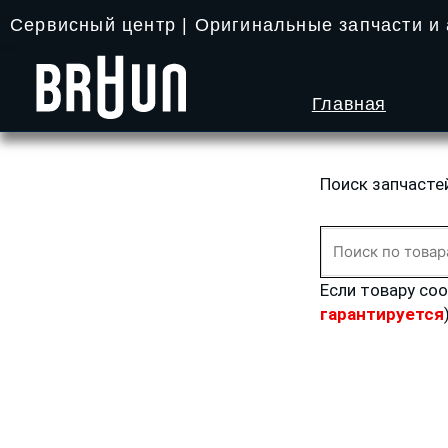
Перейти
Сервисный центр | Оригинальные запчасти и
к
содержимому
Главная
Поиск запчасте
Искать:
Если товару со
гарантируется