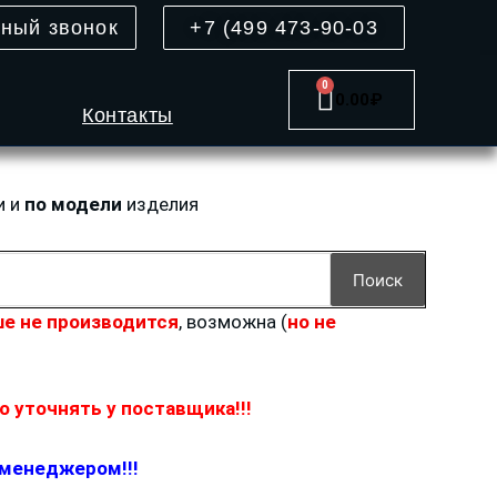
тный звонок
+7 (499 473-90-03
0
Cart
0.00
₽
Контакты
и и
по модели
изделия
Поиск
е не производится
, возможна (
но не
 уточнять у поставщика!!!
 менеджером!!!