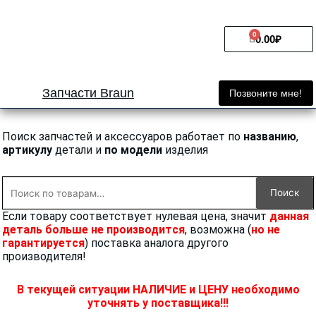
Перейти
к
0
Cart
содержимому
0.00
₽
Запчасти Braun
Позвоните мне!
Поиск запчастей и аксессуаров работает по
названию
,
артикулу
детали и
по модели
изделия
Искать:
Поиск
Если товару соответствует нулевая цена, значит
данная
деталь больше не производится
, возможна (
но не
гарантируется
) поставка аналога другого
производителя!
В текущей ситуации НАЛИЧИЕ и ЦЕНУ необходимо
уточнять у поставщика!!!