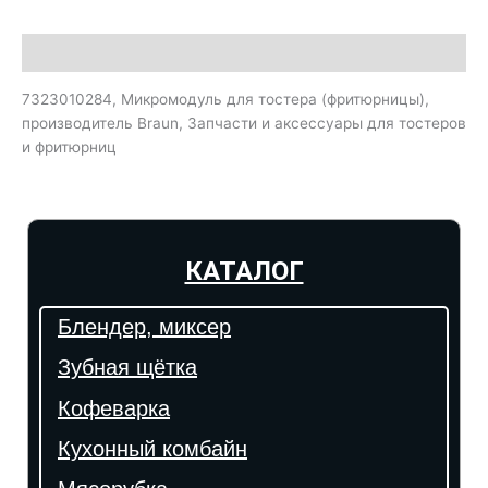
Описание
7323010284, Микромодуль для тостера (фритюрницы),
производитель Braun, Запчасти и аксессуары для тостеров
и фритюрниц
КАТАЛОГ
Блендер, миксер
Зубная щётка
Кофеварка
Кухонный комбайн