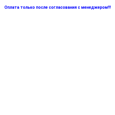
Оплата только после согласования с менеджером!!!
Количество
товара
7323010284,
Микромодуль
для
тостера
(фритюрницы)