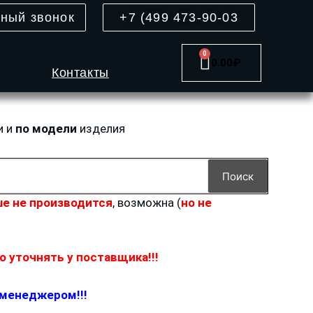
тный звонок
+7 (499 473-90-03
0
Cart
0.00
₽
Контакты
и и
по модели
изделия
Поиск
е не производится
, возможна (
но не
 уточнять у поставщика!!!
 менеджером!!!