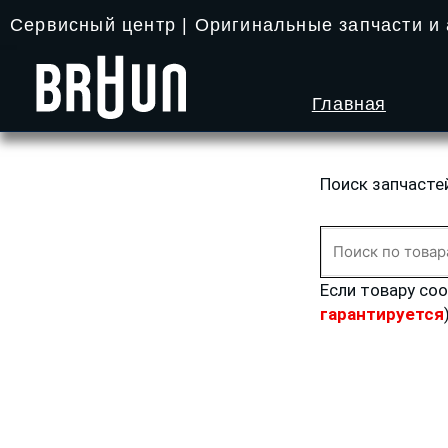
Перейти
Сервисный центр | Оригинальные запчасти и
к
содержимому
Главная
Поиск запчасте
Искать:
Если товару со
гарантируется