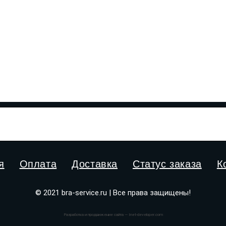
я
Оплата
Доставка
Статус заказа
К
© 2021 bra-service.ru | Все права защищены!
Разработка и продвижение сайта — Inet-developer.com