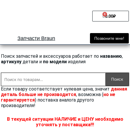
Перейти
к
0
Cart
содержимому
0.00
₽
Запчасти Braun
Позвоните мне!
Поиск запчастей и аксессуаров работает по
названию
,
артикулу
детали и
по модели
изделия
Искать:
Поиск
Если товару соответствует нулевая цена, значит
данная
деталь больше не производится
, возможна (
но не
гарантируется
) поставка аналога другого
производителя!
В текущей ситуации НАЛИЧИЕ и ЦЕНУ необходимо
уточнять у поставщика!!!