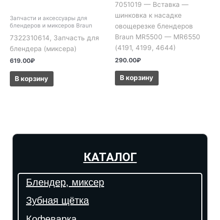
7051019 — Вставка —
шинковка к насадке
Запчасти и аксессуары для
овощерезке блендеров
блендеров и миксеров Braun
Braun MR5500 — MR6550
7322310614, Запчасть для
(4191, 4199, 4644)
блендера (миксера)
290.00
₽
619.00
₽
В корзину
В корзину
КАТАЛОГ
Блендер, миксер
Зубная щётка
Кофеварка