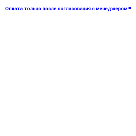
Оплата только после согласования с менеджером!!!
Количество
товара
7322111304,
Уплотнение
для
электроблендера