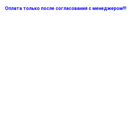
Оплата только после согласования с менеджером!!!
Количество
товара
7313211214,
Клавиша
для
электрокофемашины