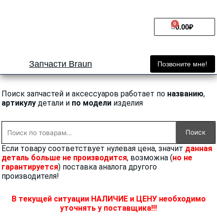
Перейти
к
0
Cart
содержимому
0.00
₽
Запчасти Braun
Позвоните мне!
Поиск запчастей и аксессуаров работает по
названию
,
артикулу
детали и
по модели
изделия
Искать:
Поиск
Если товару соответствует нулевая цена, значит
данная
деталь больше не производится
, возможна (
но не
гарантируется
) поставка аналога другого
производителя!
В текущей ситуации НАЛИЧИЕ и ЦЕНУ необходимо
уточнять у поставщика!!!