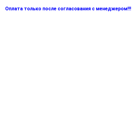
Оплата только после согласования с менеджером!!!
Количество
товара
7313210424,
Экран
для
электрокофеварки