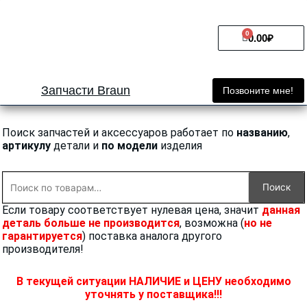
Перейти
к
0
Cart
содержимому
0.00
₽
Запчасти Braun
Позвоните мне!
Поиск запчастей и аксессуаров работает по
названию
,
артикулу
детали и
по модели
изделия
Искать:
Поиск
Если товару соответствует нулевая цена, значит
данная
деталь больше не производится
, возможна (
но не
гарантируется
) поставка аналога другого
производителя!
В текущей ситуации НАЛИЧИЕ и ЦЕНУ необходимо
уточнять у поставщика!!!