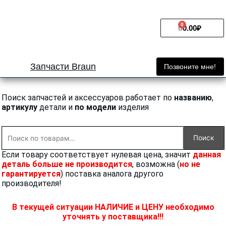
Перейти
к
0
Cart
содержимому
0.00
₽
Запчасти Braun
Позвоните мне!
Поиск запчастей и аксессуаров работает по
названию
,
артикулу
детали и
по модели
изделия
Искать:
Поиск
Если товару соответствует нулевая цена, значит
данная
деталь больше не производится
, возможна (
но не
гарантируется
) поставка аналога другого
производителя!
В текущей ситуации НАЛИЧИЕ и ЦЕНУ необходимо
уточнять у поставщика!!!