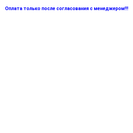
Оплата только после согласования с менеджером!!!
Количество
товара
7312714134,
Подкладка
для
электроутюга