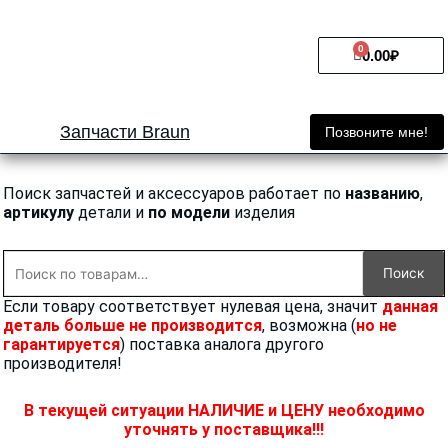
Перейти
к
0
Cart
содержимому
0.00
₽
Запчасти Braun
Позвоните мне!
Поиск запчастей и аксессуаров работает по
названию
,
артикулу
детали и
по модели
изделия
Искать:
Поиск
Если товару соответствует нулевая цена, значит
данная
деталь больше не производится
, возможна (
но не
гарантируется
) поставка аналога другого
производителя!
В текущей ситуации НАЛИЧИЕ и ЦЕНУ необходимо
уточнять у поставщика!!!