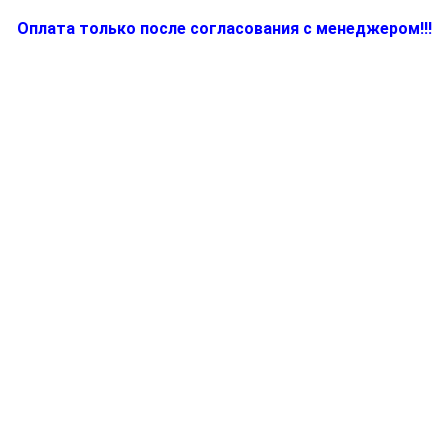
Оплата только после согласования с менеджером!!!
Количество
товара
7312713744,
Электропитание
для
электропарогенератора